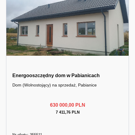
Energooszczędny dom w Pabianicach
Dom (Wolnostojący) na sprzedaż, Pabianice
630 000,00 PLN
7 411,76 PLN
Nr oferty: 355511