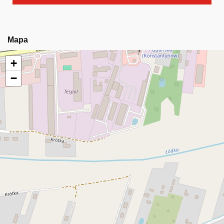
Mapa
+
−