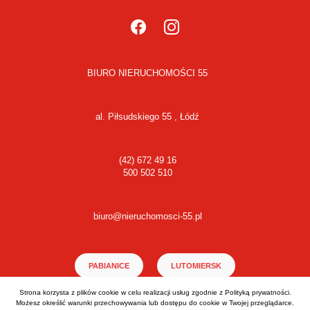
BIURO NIERUCHOMOŚCI 55
al. Piłsudskiego 55 , Łódź
(42) 672 49 16
500 502 510
biuro@nieruchomosci-55.pl
PABIANICE
LUTOMIERSK
Strona korzysta z plików cookie w celu realizacji usług zgodnie z
Polityką prywatności
.
ŁÓDŹ BAŁUTY
Możesz określić warunki przechowywania lub dostępu do cookie w Twojej przeglądarce.