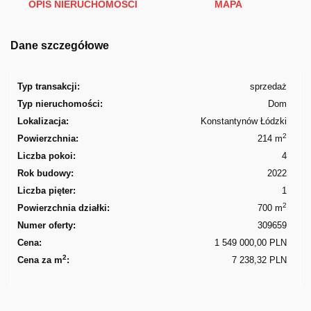
OPIS NIERUCHOMOŚCI
MAPA
Dane szczegółowe
Typ transakcji:
sprzedaż
Typ nieruchomości:
Dom
Lokalizacja:
Konstantynów Łódzki
2
Powierzchnia:
214 m
Liczba pokoi:
4
Rok budowy:
2022
Liczba pięter:
1
2
Powierzchnia działki:
700 m
Numer oferty:
309659
Cena:
1 549 000,00 PLN
2
Cena za m
:
7 238,32 PLN