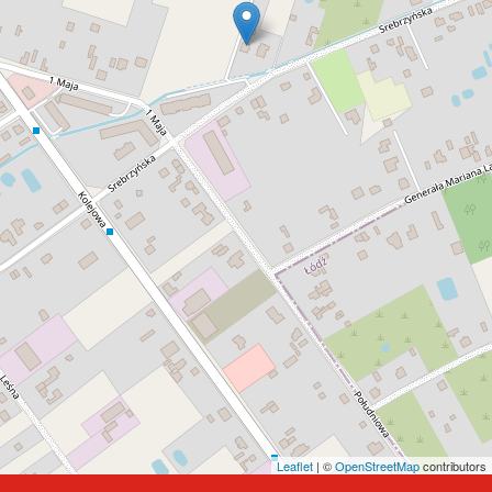
Leaflet
| ©
OpenStreetMap
contributors