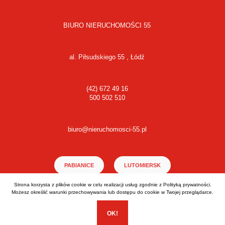
BIURO NIERUCHOMOŚCI 55
al. Piłsudskiego 55 , Łódź
(42) 672 49 16
500 502 510
biuro@nieruchomosci-55.pl
PABIANICE
LUTOMIERSK
Strona korzysta z plików cookie w celu realizacji usług zgodnie z
Polityką prywatności
.
ŁÓDŹ BAŁUTY
Możesz określić warunki przechowywania lub dostępu do cookie w Twojej przeglądarce.
OK!
Realizacja:
EstiCRM
- Wszelkie prawa zastrzeżone (C) 2026