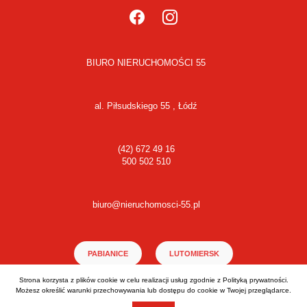
BIURO NIERUCHOMOŚCI 55
al. Piłsudskiego 55 , Łódź
(42) 672 49 16
500 502 510
biuro@nieruchomosci-55.pl
PABIANICE
LUTOMIERSK
Strona korzysta z plików cookie w celu realizacji usług zgodnie z
Polityką prywatności
.
ALEKSANDRÓW ŁÓDZKI
Możesz określić warunki przechowywania lub dostępu do cookie w Twojej przeglądarce.