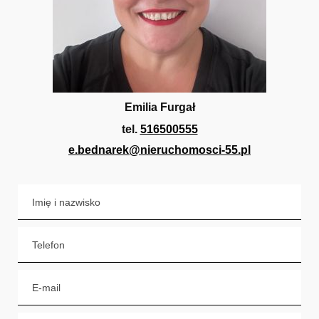
Emilia Furgał
tel.
516500555
e.bednarek@nieruchomosci-55.pl