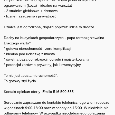
- 2 pomieszczenia gospodarcze, w tym jedno ocieplone z
ogrzewaniem (koza) - idealne na warsztat
- 2 studnie: głębinowa + drenowa
- liczne nasadzenia i prywatność
Działka jest ogrodzona, dojazd poprzez udział w drodze.
Dachy na budynkach gospodarczych - papa termozgrzewalna.
Dlaczego warto?
* gotowa nieruchomość - zero komplikacji
* idealna pod ucieczkę z miasta
* świetna baza do rekreacji, ogrodu i majsterkowania
* potencjał zarówno prywatny, jak i inwestycyjny
To nie jest „pusta nieruchomość”.
To gotowy styl życia.
Kontakt opiekun oferty: Emilia 516 500 555
Serdecznie zapraszam do kontaktu telefonicznego w dni robocze
w godzinach 9:00-18:00 oraz w soboty do 15:00. W niedziele nie
odbieramy telefonów. W przypadku nieodebranego połączenia