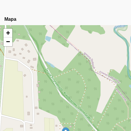
Mapa
+
−