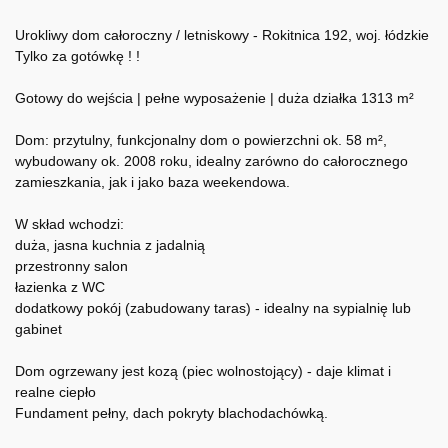
Urokliwy dom całoroczny / letniskowy - Rokitnica 192, woj. łódzkie
Tylko za gotówkę ! !
Gotowy do wejścia | pełne wyposażenie | duża działka 1313 m²
Dom: przytulny, funkcjonalny dom o powierzchni ok. 58 m²,
wybudowany ok. 2008 roku, idealny zarówno do całorocznego
zamieszkania, jak i jako baza weekendowa.
W skład wchodzi:
duża, jasna kuchnia z jadalnią
przestronny salon
łazienka z WC
dodatkowy pokój (zabudowany taras) - idealny na sypialnię lub
gabinet
Dom ogrzewany jest kozą (piec wolnostojący) - daje klimat i
realne ciepło
Fundament pełny, dach pokryty blachodachówką.