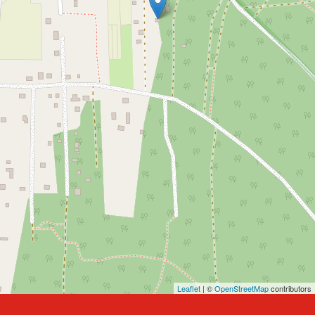
Leaflet
| ©
OpenStreetMap
contributors