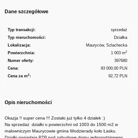
Dane szczegółowe
Typ transakcji:
sprzedaż
Typ nieruchomości:
Działka
Lokalizacja:
Mauryców, Szlachecka
2
Powierzchnia:
1 003 m
Numer oferty:
397680
Cena:
93 000,00 PLN
2
Cena za m
:
92,72 PLN
Opis nieruchomości
Okazja !! super cena !!! Zostało już tylko 4 działek :)
Na sprzedaż działki o powierzchni od 1003 do 1500 m2 w
malowniczym Maurycowie gmina Wodzierady koło Łasku.
Działki posiadają PZP pod zabudowę domu jednorodzinnego.