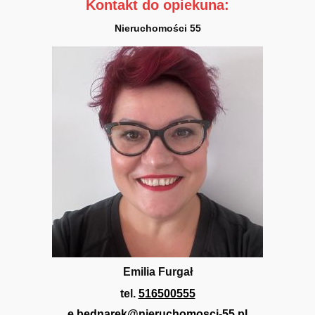
Kontakt do opiekuna:
Nieruchomości 55
Emilia Furgał
tel.
516500555
e.bednarek@nieruchomosci-55.pl