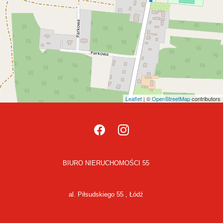
Leaflet
| ©
OpenStreetMap
contributors
BIURO NIERUCHOMOŚCI 55
al. Piłsudskiego 55 , Łódź