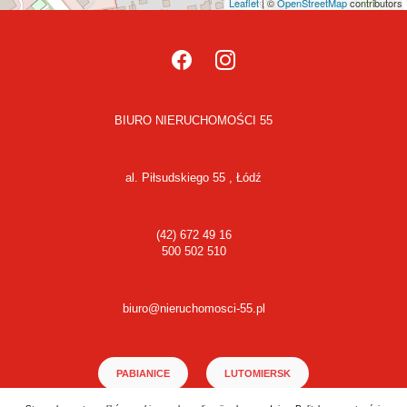
Leaflet
| ©
OpenStreetMap
contributors
BIURO NIERUCHOMOŚCI 55
al. Piłsudskiego 55 , Łódź
(42) 672 49 16
500 502 510
biuro@nieruchomosci-55.pl
PABIANICE
LUTOMIERSK