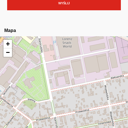
Mapa
+
−