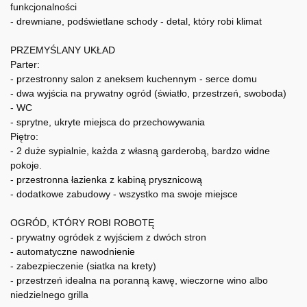
funkcjonalności
- drewniane, podświetlane schody - detal, który robi klimat
PRZEMYŚLANY UKŁAD
Parter:
- przestronny salon z aneksem kuchennym - serce domu
- dwa wyjścia na prywatny ogród (światło, przestrzeń, swoboda)
- WC
- sprytne, ukryte miejsca do przechowywania
Piętro:
- 2 duże sypialnie, każda z własną garderobą, bardzo widne
pokoje.
- przestronna łazienka z kabiną prysznicową
- dodatkowe zabudowy - wszystko ma swoje miejsce
OGRÓD, KTÓRY ROBI ROBOTĘ
- prywatny ogródek z wyjściem z dwóch stron
- automatyczne nawodnienie
- zabezpieczenie (siatka na krety)
- przestrzeń idealna na poranną kawę, wieczorne wino albo
niedzielnego grilla